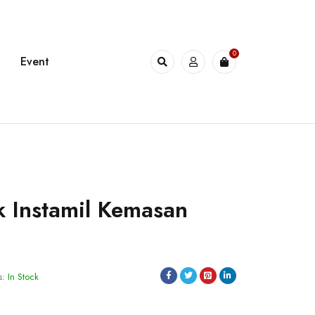
0
Event
 Instamil Kemasan
s:
In Stock