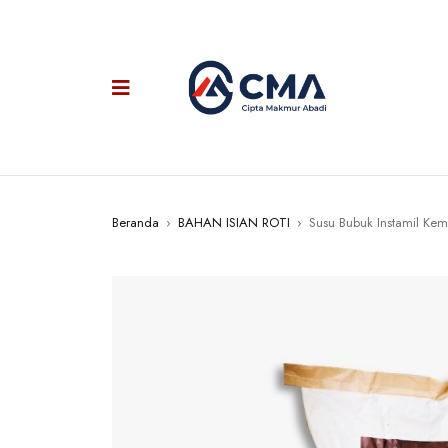
Beranda
›
BAHAN ISIAN ROTI
›
Susu Bubuk Instamil Ke