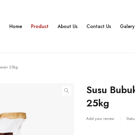
Home
Product
About Us
Contact Us
Galery
masan 25kg
Susu Bubuk
25kg
Add your review
Statu