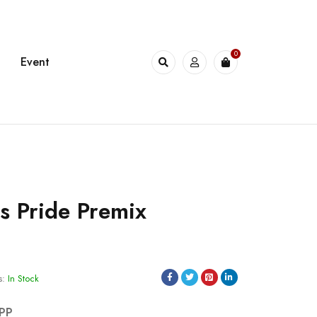
0
Event
s Pride Premix
s:
In Stock
PP