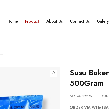
Home
Product
About Us
Contact Us
Galery
ram
Susu Baker
500Gram
Add your review
Statu
ORDER VIA WHATSA