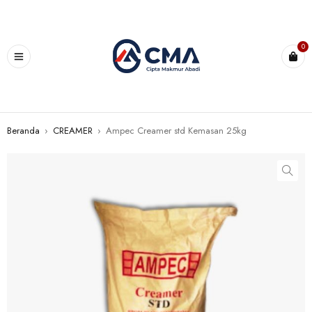
0
Beranda
›
CREAMER
›
Ampec Creamer std Kemasan 25kg